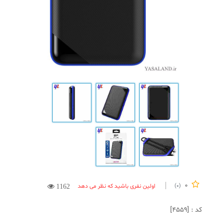
0
اولین نفری باشید که نظر می دهد
(0)
1162
کد : [4559]