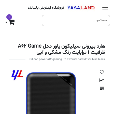
فروشگاه اینترنتی یاسالند
0
0
هارد بیرونی سیلیکون پاور مدل A62 Game
ظرفیت 1 ترابایت رنگ مشکی و آبی
Silicon power a62 gaming 1tb external hard driver blue black