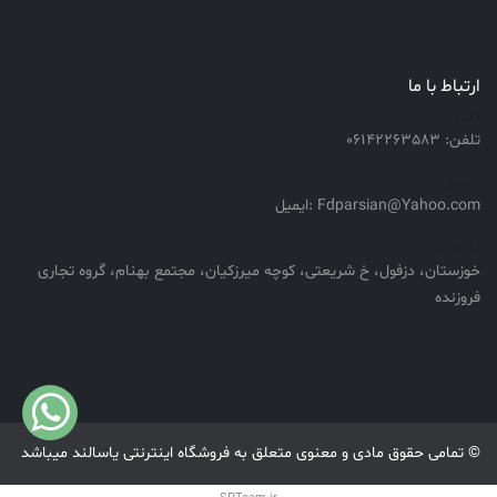
ارتباط با ما
تلفن:
تلفن: 06142263583
ایمیل:
Fdparsian@Yahoo.com :ایمیل
آدرس:
خوزستان، دزفول، خ شریعتی، کوچه میرزکیان، مجتمع بهنام، گروه تجاری
فروزنده
© تمامی حقوق مادی و معنوی متعلق به فروشگاه اینترنتی یاسالند میباشد