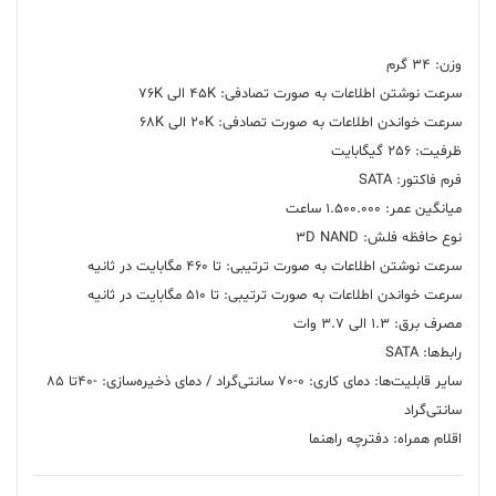
سایر قابلیت‌ها: دمای کاری: 0-70 سانتی‌گراد / دمای ذخیره‌سازی: -40تا 85
اقلام همراه: دفترچه‌ راهنما