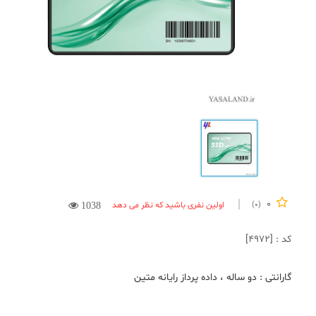
0
اولین نفری باشید که نظر می دهد
(0)
1038
کد : [4972]