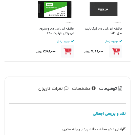
حافظه اس اس دی گیگابایت
حافظه اس اس دی وسترن
مدل GP-
دیجیتال ظرفیت 240
GSTFS31240GNTD
گیگابایت ساتا رنگ سبز
موجود در انبار
موجود در انبار
ظرفیت 240 گیگا...
7,689,000
7,199,000
تومان
تومان
توضیحات
مشخصات
نظرات کاربران
نقد و بررسی اجمالی