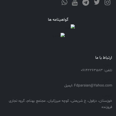
گواهینامه ها
ارتباط با ما
تلفن:
تلفن: 06142263583
ایمیل:
Fdparsian@Yahoo.com :ایمیل
آدرس:
خوزستان، دزفول، خ شریعتی، کوچه میرزکیان، مجتمع بهنام، گروه تجاری
فروزنده