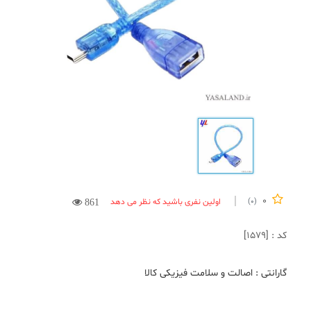
0
اولین نفری باشید که نظر می دهد
(0)
861
کد : [1579]