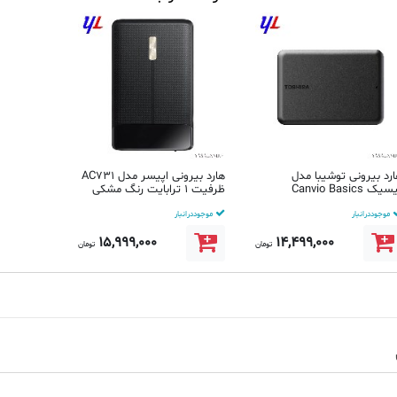
رد بیرونی توشیبا مدل
هارد بیرونی اپیسر مدل AC731
بیسیک Canvio Basics
ظرفیت 1 ترابایت رنگ مشکی
یت 1 ترابایت ر...
موجود در انبار
موجود در انبار
15,999,000
14,499,000
تومان
تومان