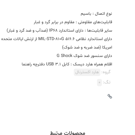
دارای استاندارد نظامی MIL-STD-810G 516.6 از ارتش ایالات متحده
اقلام همراه هارد دیسک : کابل USB 3.1 دفترچه راهنما
گروه:
هارد اکسترنال
تگ:
0
محصولات مرتبط