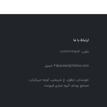
ارتباط با ما
تلفن:
تلفن: 06142263583
ایمیل:
Fdparsian@Yahoo.com :ایمیل
آدرس:
خوزستان، دزفول، خ شریعتی، کوچه میرزکیان،
مجتمع بهنام، گروه تجاری فروزنده