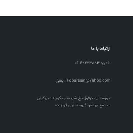
ارتباط با ما
تلفن:
تلفن: 06142263583
ایمیل:
Fdparsian@Yahoo.com :ایمیل
آدرس:
خوزستان، دزفول، خ شریعتی، کوچه میرزکیان،
مجتمع بهنام، گروه تجاری فروزنده