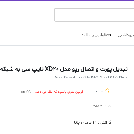
 بهداشتی
قوانین یاسالند
تبدیل پورت و اتصال رپو مدل XD20 تایپ سی به شبکه رنگ مشکی
Rapoo Convert TypeC To RJ45 Model XD 20 Black
0
اولین نفری باشید که نظر می دهد
(0)
66
کد : [5542]