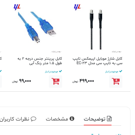
کابل شارژ موبایل اپیمکس تایپ
کابل پرینتر جنس درجه 2 به
کا
سی به تایپ سی مدل EC-23
طول 1.5 متر رنگ آبی
یک متری...
موجود در انبار
موجود در انبار
99,000
499,000
تومان
تومان
توضیحات
مشخصات
نظرات کاربران