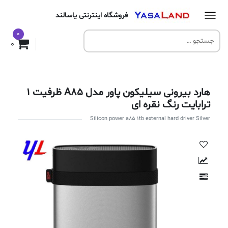
فروشگاه اینترنتی یاسالند
0
0
هارد بیرونی سیلیکون پاور مدل A85 ظرفیت 1
ترابایت رنگ نقره ای
Silicon power a85 1tb external hard driver Silver