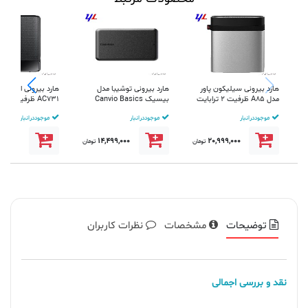
هارد بیرونی سیلیکون پاور
هارد بیرونی توشیبا مدل
هارد بیرونی اپیسر 
مدل A85 ظرفیت 2 ترابایت
بیسیک Canvio Basics
AC731 ظر
رنگ نقره ای
ظرفیت 1 ترابایت ر...
رنگ مشکی
موجود در انبار
موجود در انبار
موجود در انبار
999,000
14,499,000
20,999,000
تومان
تومان
توضیحات
مشخصات
نظرات کاربران
نقد و بررسی اجمالی