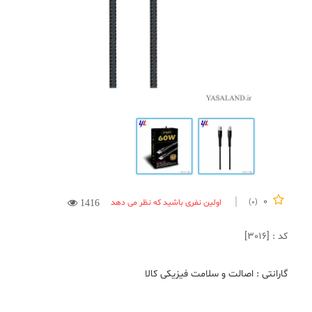
0
اولین نفری باشید که نظر می دهد
(0)
1416
کد : [3016]