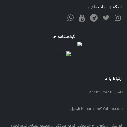
شبکه های اجتماعی
گواهینامه ها
ارتباط با ما
تلفن:
تلفن: 06142263583
ایمیل:
Fdparsian@Yahoo.com :ایمیل
آدرس:
خوزستان، دزفول، خ شریعتی، کوچه میرزکیان، مجتمع بهنام، گروه تجاری