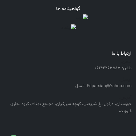
گواهینامه ها
ارتباط با ما
تلفن:
تلفن: 06142263583
ایمیل:
Fdparsian@Yahoo.com :ایمیل
آدرس:
خوزستان، دزفول، خ شریعتی، کوچه میرزکیان، مجتمع بهنام، گروه تجاری
فروزنده