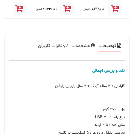
499,000
20,999,000
17,299,000
تومان
تومان
توضیحات
مشخصات
نظرات کاربران
نقد و بررسی اجمالی