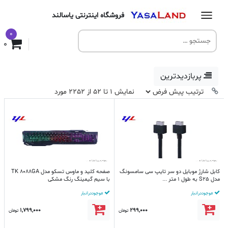
فروشگاه اینترنتی یاسالند
0
0
پربازدیدترین
نمایش 1 تا 52 از 2252 مورد
کابل شارژ موبایل دو سر تایپ سی سامسونگ
صفحه کلید و ماوس تسکو مدل TK 8088GA
مدل S25 به طول 1 متر ...
با سیم گیمینگ رنگ مشکی
موجود در انبار
موجود در انبار
1,799,000
299,000
تومان
تومان