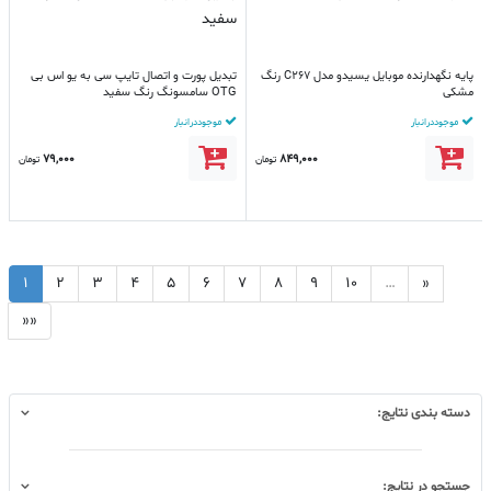
پایه نگهدارنده موبایل یسیدو مدل C267 رنگ
تبدیل پورت و اتصال تایپ سی به یو اس بی
مشکی
OTG سامسونگ رنگ سفید
موجود در انبار
موجود در انبار
79,000
849,000
تومان
تومان
1
2
3
4
5
6
7
8
9
10
…
»
»»
دسته بندی نتایج:
جستجو در نتایج: