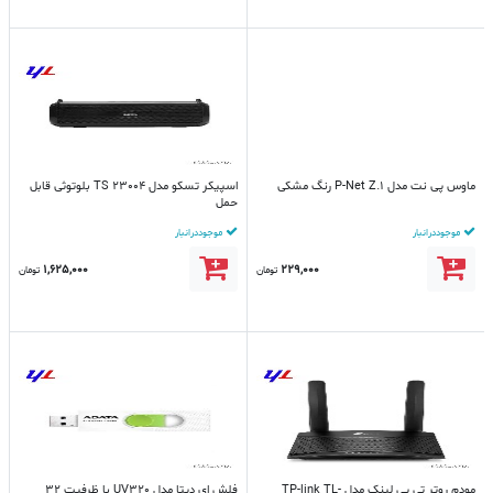
ماوس پی نت مدل P-Net Z.1 رنگ مشکی
اسپیکر تسکو مدل TS 23004 بلوتوثی قابل
حمل
موجود در انبار
موجود در انبار
1,625,000
229,000
تومان
تومان
مودم روتر تی پی لینک مدل TP-link TL-
فلش ای دیتا مدل UV320 با ظرفیت 32