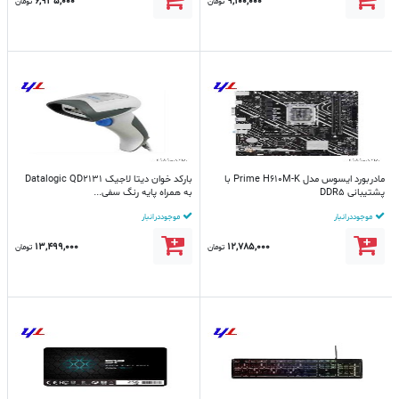
6,935,000
9,100,000
تومان
تومان
مادربورد ایسوس مدل Prime H610M-K با
بارکد خوان دیتا لاجیک Datalogic QD2131
پشتیبانی DDR5
به همراه پایه رنگ سفی...
موجود در انبار
موجود در انبار
13,499,000
12,785,000
تومان
تومان