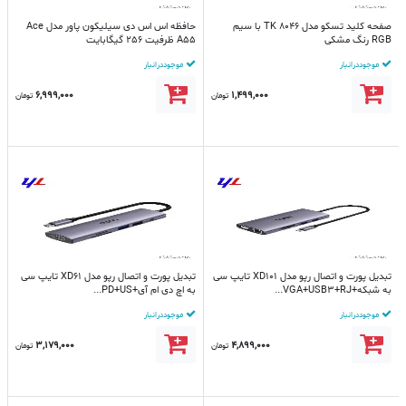
صفحه کلید تسکو مدل TK 8046 با سیم
حافظه اس اس دی سیلیکون پاور مدل Ace
RGB رنگ مشکی
A55 ظرفیت 256 گیگابایت
موجود در انبار
موجود در انبار
6,999,000
1,499,000
تومان
تومان
تبدیل پورت و اتصال رپو مدل XD101 تایپ سی
تبدیل پورت و اتصال رپو مدل XD61 تایپ سی
به شبکه+VGA+USB3+RJ...
به اچ دی ام آی+PD+US...
موجود در انبار
موجود در انبار
3,179,000
4,899,000
تومان
تومان