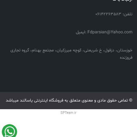
تلفن:
تلفن: 06142263583
ایمیل:
Fdparsian@Yahoo.com :ایمیل
آدرس:
خوزستان، دزفول، خ شریعتی، کوچه میرزکیان، مجتمع بهنام، گروه تجاری
فروزنده
© تمامی حقوق مادی و معنوی متعلق به فروشگاه اینترنتی یاسالند میباشد
SPTeam.ir