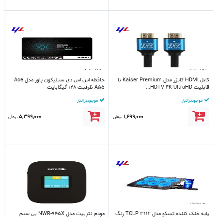
کابل HDMI کایزر مدل Kaiser Premium با
حافظه اس اس دی سیلیکون پاور مدل Ace
قابلیت HDTV 4K UltraHD...
A55 ظرفیت 128 گیگابایت
موجود در انبار
موجود در انبار
5,399,000
1,499,000
تومان
تومان
پایه خنک کننده تسکو مدل TCLP 3112 رنگ
مودم نتربیت مدل NWR-945X بی سیم