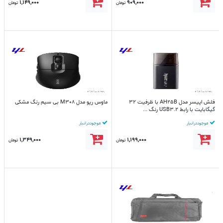
1,149,000
909,000
تومان
تومان
فلش اپیسر مدل AH25B با ظرفیت 32
ماوس رپو مدل M308 بی سیم رنگ مشکی
گیگابایت با رابط USB3.2 رنگ ...
موجود در انبار
موجود در انبار
1,349,000
1,199,000
تومان
تومان