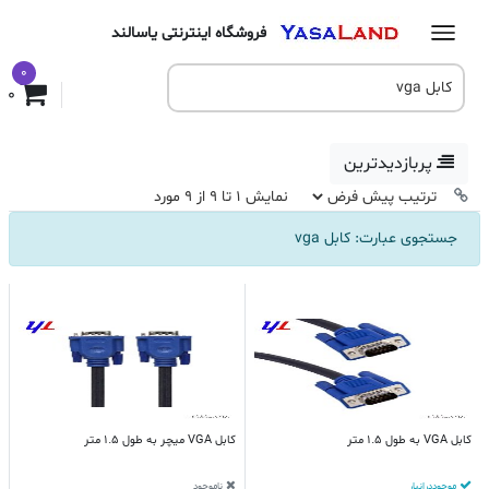
فروشگاه اینترنتی یاسالند
0
0
پربازدیدترین
نمایش 1 تا 9 از 9 مورد
جستجوی عبارت: کابل vga
کابل VGA به طول 1.5 متر
کابل VGA میچر به طول 1.5 متر
موجود در انبار
ناموجود