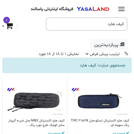
فروشگاه اینترنتی یاسالند
0
0
پربازدیدترین
نمایش 1 تا 18 از 18 مورد
جستجوی عبارت: کیف هارد
کیف هارد اکسترنال تسکو مدل THC 3152N
کیف هارد اکسترنال M&S مدل ضربه گیردار
رنگ سورمه ای
سایز کوچک طرح توپ رنگ ...
موجود در انبار
موجود در انبار