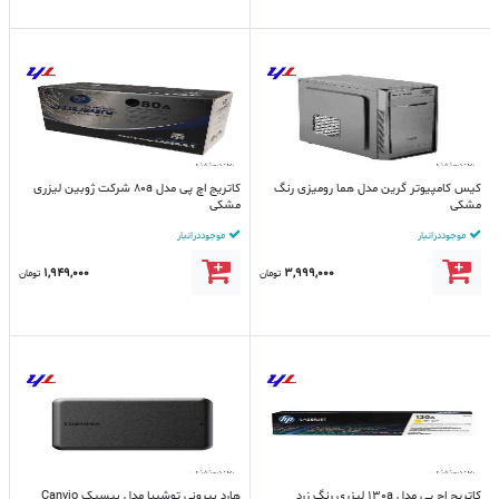
کیس کامپیوتر گرین مدل هما رومیزی رنگ
کاتریج اچ پی مدل 80a شرکت ژوبین لیزری
مشکی
مشکی
موجود در انبار
موجود در انبار
1,949,000
3,999,000
تومان
تومان
کاتریج اچ پی مدل 130a لیزری رنگ زرد
هارد بیرونی توشیبا مدل بیسیک Canvio