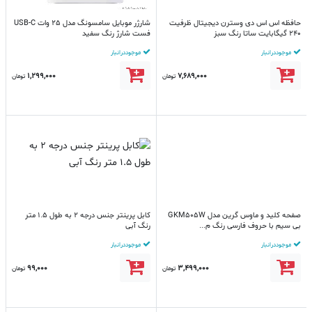
حافظه اس اس دی وسترن دیجیتال ظرفیت
شارژر موبایل سامسونگ مدل 25 وات USB-C
240 گیگابایت ساتا رنگ سبز
فست شارژ رنگ سفید
موجود در انبار
موجود در انبار
1,299,000
7,689,000
تومان
تومان
صفحه کلید و ماوس گرین مدل GKM505W
کابل پرینتر جنس درجه 2 به طول 1.5 متر
بی سیم با حروف فارسی رنگ م...
رنگ آبی
موجود در انبار
موجود در انبار
99,000
3,499,000
تومان
تومان