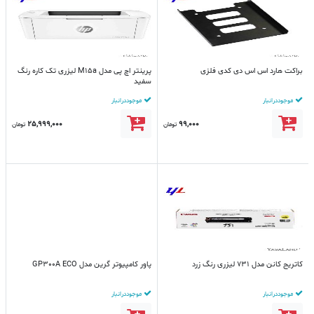
براکت هارد اس اس دی کدی فلزی
پرینتر اچ پی مدل M15a لیزری تک کاره رنگ
سفید
موجود در انبار
موجود در انبار
25,999,000
99,000
تومان
تومان
کاتریج کانن مدل 731 لیزری رنگ زرد
پاور کامپیوتر گرین مدل GP300A ECO
موجود در انبار
موجود در انبار