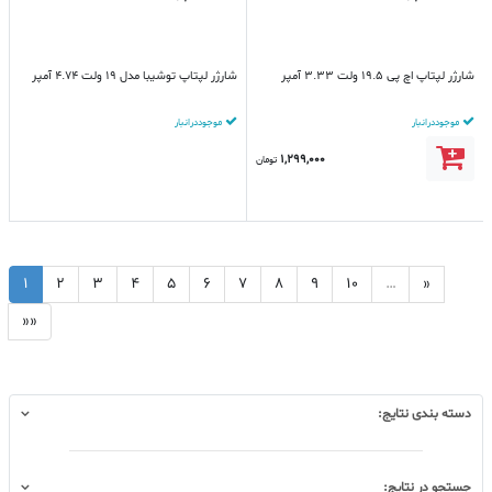
شارژر لپتاپ اچ پی 19.5 ولت 3.33 آمپر
شارژر لپتاپ توشیبا مدل 19 ولت 4.74 آمپر
موجود در انبار
موجود در انبار
1,299,000
تومان
1
2
3
4
5
6
7
8
9
10
…
»
»»
دسته بندی نتایج:
جستجو در نتایج: