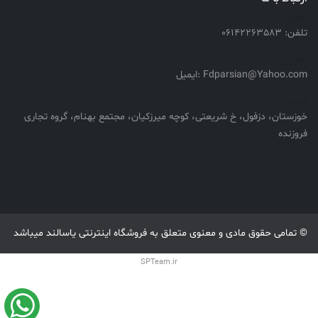
تلفن:
تلفن: 06142263583
ایمیل:
Fdparsian@Yahoo.com :ایمیل
آدرس:
خوزستان، دزفول، خ شریعتی، کوچه میرزکیان، مجتمع بهنام، گروه تجاری
فروزنده
© تمامی حقوق مادی و معنوی متعلق به فروشگاه اینترنتی یاسالند میباشد
SPTeam.ir