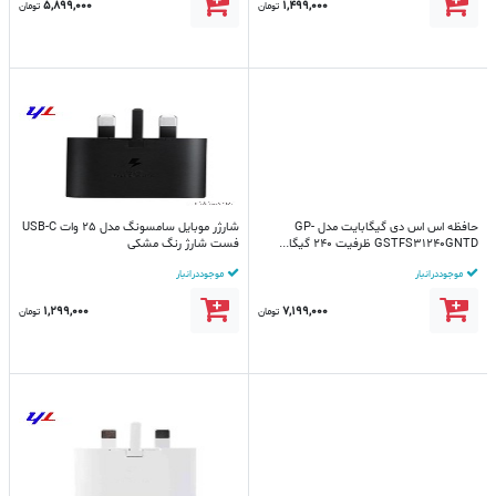
5,899,000
1,499,000
تومان
تومان
حافظه اس اس دی گیگابایت مدل GP-
شارژر موبایل سامسونگ مدل 25 وات USB-C
GSTFS31240GNTD ظرفیت 240 گیگا...
فست شارژ رنگ مشکی
موجود در انبار
موجود در انبار
1,299,000
7,199,000
تومان
تومان