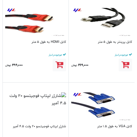
کابل پرینتر به طول 5 متر
کابل HDMI به طول 5 متر
موجود در انبار
موجود در انبار
499,000
469,000
تومان
تومان
کابل VGA به طول 1.5 متر
شارژر لپتاپ فوجیتسو 20 ولت 4.5 آمپر