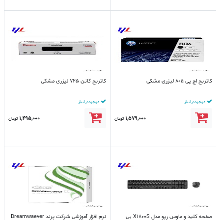
کاتریج اچ پی 80a لیزری مشکی
کاتریج کانن 725 لیزری مشکی
موجود در انبار
موجود در انبار
1,495,000
1,579,000
تومان
تومان
صفحه کلید و ماوس رپو مدل X1800S بی
نرم افزار آموزشی شرکت پرند Dreamwaever