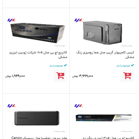
کیس کامپیوتر گرین مدل هما رومیزی رنگ
کاتریج اچ پی مدل 80a شرکت ژوبین لیزری
مشکی
مشکی
موجود در انبار
موجود در انبار
1,949,000
3,999,000
تومان
تومان
کاتریج اچ پی مدل 130a لیزری رنگ زرد
هارد بیرونی توشیبا مدل بیسیک Canvio