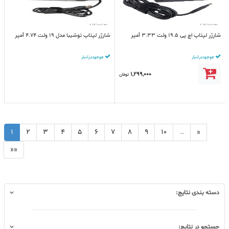
شارژر لپتاپ اچ پی 19.5 ولت 3.33 آمپر
شارژر لپتاپ توشیبا مدل 19 ولت 4.74 آمپر
موجود در انبار
موجود در انبار
1,299,000
تومان
1
2
3
4
5
6
7
8
9
10
…
»
»»
دسته بندی نتایج:
جستجو در نتایج: