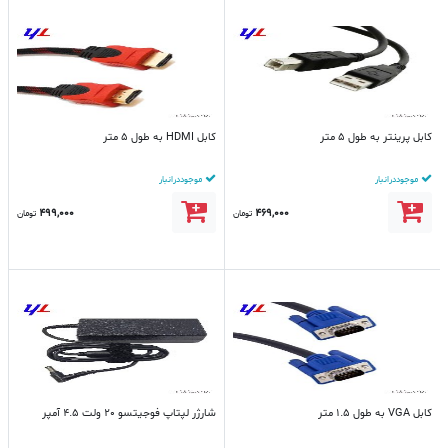
کابل پرینتر به طول 5 متر
کابل HDMI به طول 5 متر
موجود در انبار
موجود در انبار
499,000
469,000
تومان
تومان
کابل VGA به طول 1.5 متر
شارژر لپتاپ فوجیتسو 20 ولت 4.5 آمپر