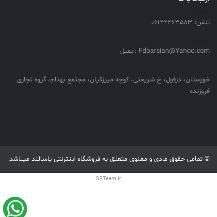
تلفن:
تلفن: 06142263583
ایمیل:
Fdparsian@Yahoo.com :ایمیل
آدرس:
خوزستان، دزفول، خ شریعتی، کوچه میرزکیان، مجتمع بهنام، گروه تجاری
فروزنده
© تمامی حقوق مادی و معنوی متعلق به فروشگاه اینترنتی یاسالند میباشد
SPTeam.ir