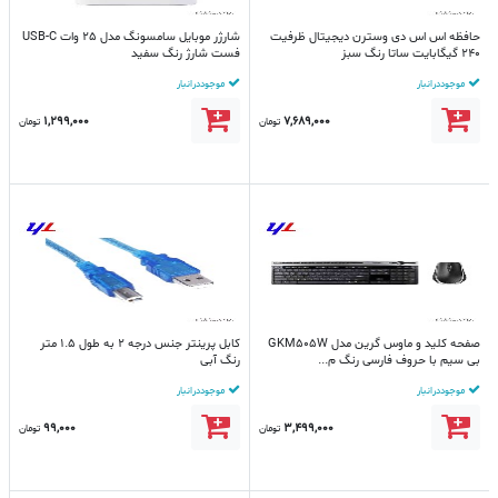
حافظه اس اس دی وسترن دیجیتال ظرفیت
شارژر موبایل سامسونگ مدل 25 وات USB-C
240 گیگابایت ساتا رنگ سبز
فست شارژ رنگ سفید
موجود در انبار
موجود در انبار
1,299,000
7,689,000
تومان
تومان
صفحه کلید و ماوس گرین مدل GKM505W
کابل پرینتر جنس درجه 2 به طول 1.5 متر
بی سیم با حروف فارسی رنگ م...
رنگ آبی
موجود در انبار
موجود در انبار
99,000
3,499,000
تومان
تومان