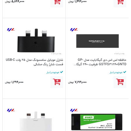
5,899,000
1,499,000
تومان
تومان
حافظه اس اس دی گیگابایت مدل GP-
شارژر موبایل سامسونگ مدل 25 وات USB-C
GSTFS31240GNTD ظرفیت 240 گیگا...
فست شارژ رنگ مشکی
موجود در انبار
موجود در انبار
1,299,000
7,199,000
تومان
تومان