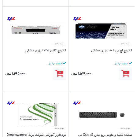
کاتریج اچ پی 80a لیزری مشکی
کاتریج کانن 725 لیزری مشکی
موجود در انبار
موجود در انبار
1,495,000
1,579,000
تومان
تومان
صفحه کلید و ماوس رپو مدل X1800S بی
نرم افزار آموزشی شرکت پرند Dreamwaever