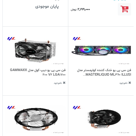
پایان موجودی
2,199,000
تومان
فن سی پی یو خنک کننده کولرمستر مدل
فن سی پی یو دیپ کول مدل GAMMAXX
200 V2 LGA1700
MASTERLIQUID ML360 ILLUSI...
ناموجود
ناموجود