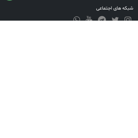
شبکه های اجتماعی
گواهینامه ها
ارتباط با ما
تلفن:
تلفن: 06142263583
ایمیل:
Fdparsian@Yahoo.com :ایمیل
آدرس:
خوزستان، دزفول، خ شریعتی، کوچه میرزکیان، مجتمع بهنام، گروه تجاری