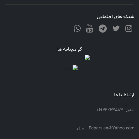
شبکه های اجتماعی
گواهینامه ها
ارتباط با ما
تلفن:
تلفن: 06142263583
ایمیل:
Fdparsian@Yahoo.com :ایمیل