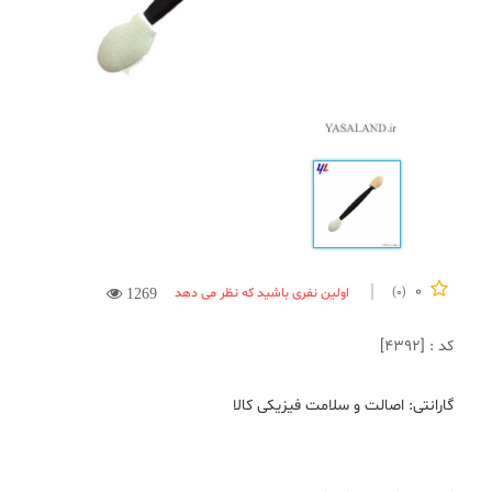
0
اولین نفری باشید که نظر می دهد
(0)
1269
کد : [4392]