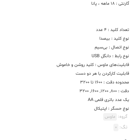
نوع حسگر : اپتیکال
گروه:
ماوس
تگ:
0