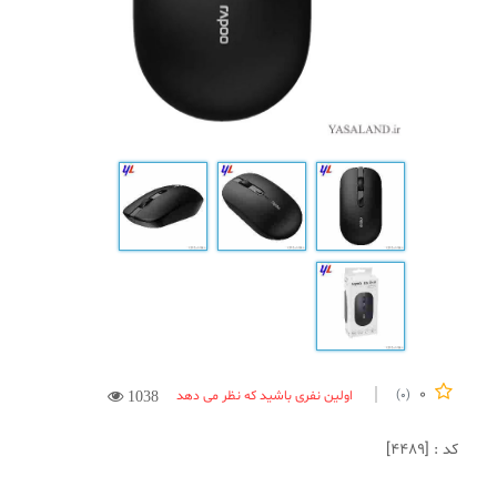
0
اولین نفری باشید که نظر می دهد
(0)
1038
کد : [4489]