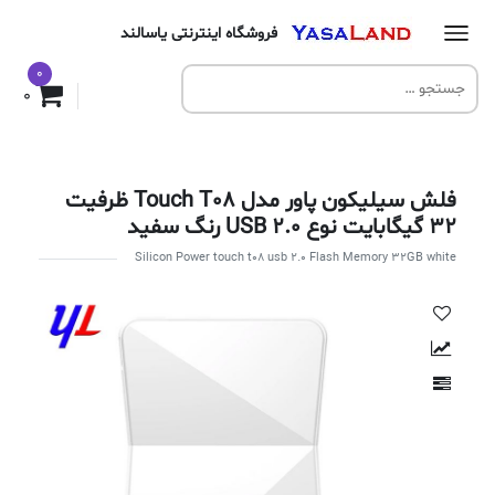
فروشگاه اینترنتی یاسالند
0
0
فلش سیلیکون پاور مدل Touch T08 ظرفیت
32 گیگابایت نوع USB 2.0 رنگ سفید
Silicon Power touch t08 usb 2.0 Flash Memory 32GB white