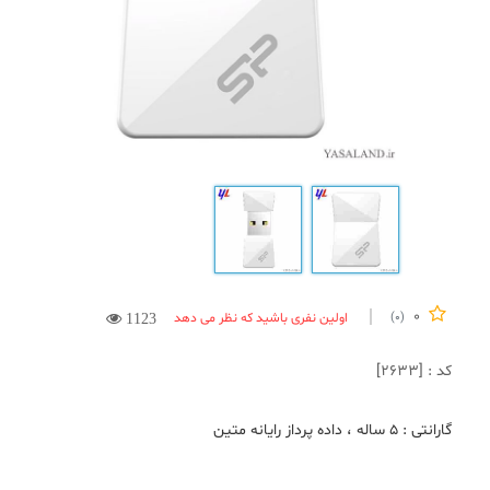
0
اولین نفری باشید که نظر می دهد
(0)
1123
کد : [2633]