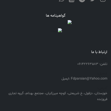
گواهینامه ها
ارتباط با ما
تلفن:
تلفن: 06142263583
ایمیل:
Fdparsian@Yahoo.com :ایمیل
آدرس:
خوزستان، دزفول، خ شریعتی، کوچه میرزکیان، مجتمع بهنام، گروه تجاری
فروزنده