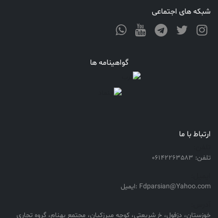
شبکه های اجتماعی
گواهینامه ها
ارتباط با ما
تلفن:
تلفن: 06142263583
ایمیل:
Fdparsian@Yahoo.com :ایمیل
آدرس:
خوزستان، دزفول، خ شریعتی، کوچه میرزکیان، مجتمع بهنام، گروه تجاری