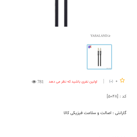
0
اولین نفری باشید که نظر می دهد
(0)
781
کد : [5048]