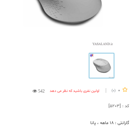
0
اولین نفری باشید که نظر می دهد
(0)
542
کد : [5203]