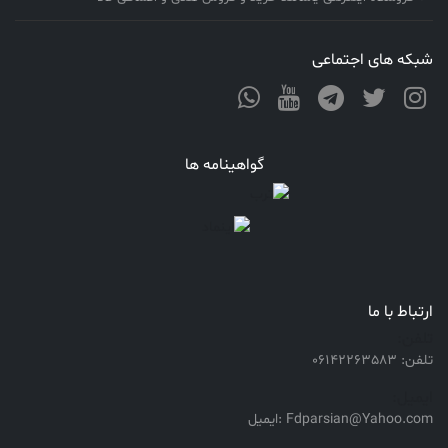
شبکه های اجتماعی
گواهینامه ها
ارتباط با ما
تلفن:
تلفن: 06142263583
ایمیل:
Fdparsian@Yahoo.com :ایمیل