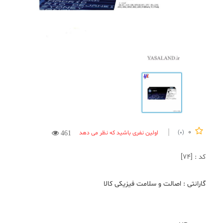
0
اولین نفری باشید که نظر می دهد
(0)
461
کد : [74]