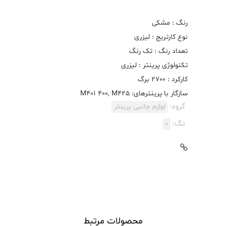
سازگار با پرینترهای: M401 400, M425
گروه:
لوازم جانبی پرینتر
تگ:
0
محصولات مرتبط