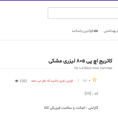
 بهداشتی
قوانین یاسالند
کاتریج اچ پی 80a لیزری مشکی
Hp 80A Black toner Cartridge
0
اولین نفری باشید که نظر می دهد
(0)
1502
کد : [77]