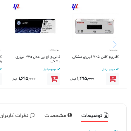
کاتریج کانن 725 لیزری مشکی
کاتریج اچ پی مدل 36a لیزری
مشکی
ر
موجود در انبار
موجود در انبار
1,695,000
1,495,000
تومان
تومان
توضیحات
مشخصات
نظرات کاربران