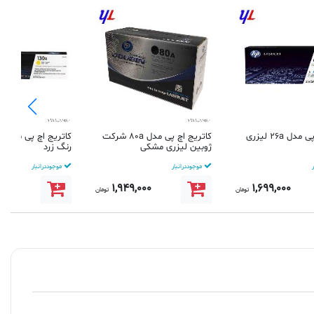
کاتریج اچ پی مدل 26a لیزری
کاتریج اچ پی مدل 80a شرکت
ژوبین لیزری مشکی
رنگ زرد
موجود در انبار
موجود در انبار
000
1,949,000
1,699,000
تومان
تومان