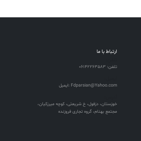
ارتباط با ما
تلفن:
تلفن: 06142263583
ایمیل:
Fdparsian@Yahoo.com :ایمیل
آدرس:
خوزستان، دزفول، خ شریعتی، کوچه میرزکیان،
مجتمع بهنام، گروه تجاری فروزنده