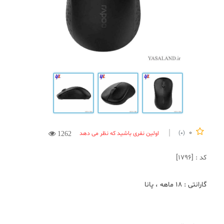
0
اولین نفری باشید که نظر می دهد
(0)
1262
کد : [1796]