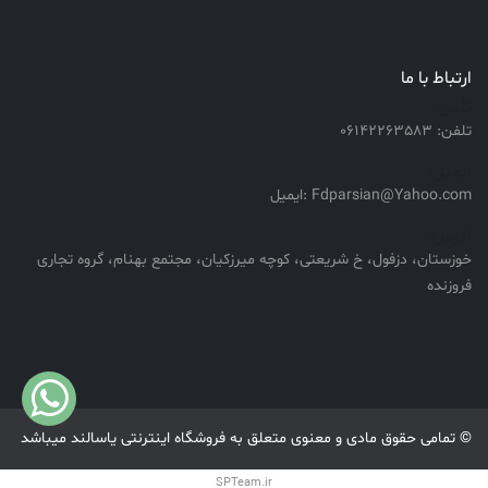
ارتباط با ما
تلفن:
تلفن: 06142263583
ایمیل:
Fdparsian@Yahoo.com :ایمیل
آدرس:
خوزستان، دزفول، خ شریعتی، کوچه میرزکیان، مجتمع بهنام، گروه تجاری
فروزنده
© تمامی حقوق مادی و معنوی متعلق به فروشگاه اینترنتی یاسالند میباشد
SPTeam.ir