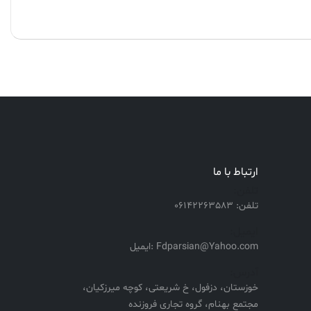
ارتباط با ما
تلفن:
تلفن: 06142263583
ایمیل:
Fdparsian@Yahoo.com :ایمیل
آدرس:
خوزستان، دزفول، خ شریعتی، کوچه میرزکیان،
مجتمع بهنام، گروه تجاری فروزنده