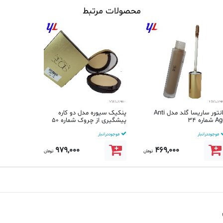
محصولات مرتبط
کانتور ساریسا گلد مدل Anti
پنکیک سیوره مدل دو کاره
شماره 34
پیشگیری از چروک شماره 50
موجود در انبار
موجود در انبار
979,000
469,000
تومان
تومان