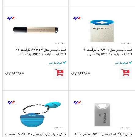
فلش اپیسر مدل AH111 با ظرفیت 64
فلش اپیسر مدل AH353 ظرفیت 32
گیگابایت رابط USB 2.0 رنگ نق...
گیگابایت با رابط USB3.2 رنگ طلا...
موجود در انبار
موجود در انبار
1,299,000
1,229,000
تومان
تومان
فلش کینگ استار مدل KS322 ظرفیت 32
فلش سیلیکون پاور مدل Touch T30 ظرفیت