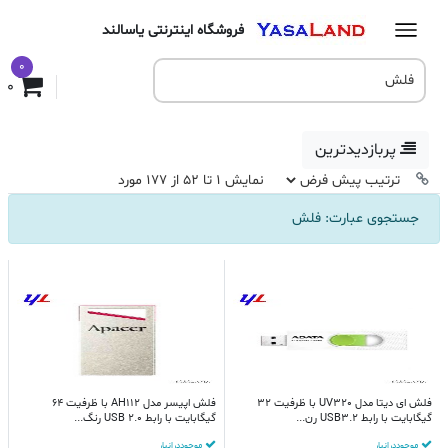
فروشگاه اینترنتی یاسالند
0
0
پربازدیدترین
نمایش 1 تا 52 از 177 مورد
جستجوی عبارت: فلش
فلش ای دیتا مدل UV320 با ظرفیت 32
فلش اپیسر مدل AH112 با ظرفیت 64
گیگابایت با رابط USB3.2 رن...
گیگابایت با رابط USB 2.0 رنگ...
موجود در انبار
موجود در انبار